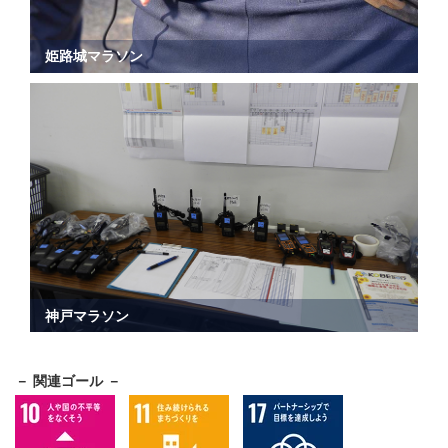
姫路城マラソン
神戸マラソン
－ 関連ゴール －