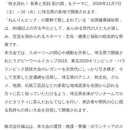
「咲き誇れ！ 長寿と笑顔 彩の国」をテーマに、2026年11月7日
（土）～10（火）に埼玉県の各地で開催されます。
「ねんりんピック」の愛称で親しまれている「全国健康福祉祭」
は、60歳以上の方を中心として、あらゆる世代の人たちが楽し
み、交流を深められるスポーツ・文化・健康と福祉の総合的な祭
典です。
本大会では、スポーツへの関心や感動を共有し、埼玉県で開催さ
れたラグビーワールドカップ2019、東京2020オリンピック・パラ
リンピック競技大会のレガシーを次世代にしっかり引き継ぎ、そ
して充実した交通網を活用し、埼玉県のアニメ、和文化、グル
メ、地酒、伝統工芸品などの多彩な地域資源を全国から訪れる
方々に広く知っていただけるよう、埼玉県全体がワンチームでホ
スピタリティに富んだおもてなしを行い、来訪者や県民の心に残
る気持ちの良い大会を目指して開催されます。
株式会社城山は、本大会の運営・救護・警備・ボランティアのス