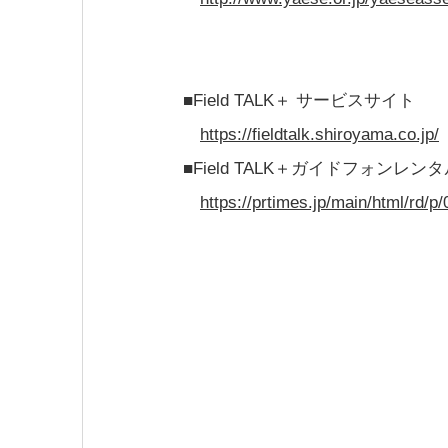
■Field TALK＋ サービスサイト
https://fieldtalk.shiroyama.co.jp/
■Field TALK＋ガイドフォンレ
https://prtimes.jp/main/html/rd/