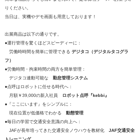
りください。
当日は、実機やデモ画面も用意しております！
出展商品は以下の通りです。
●運行管理を驚くほどスピーディーに：
労働時時間を簡単に管理できる
デジタコ（デジタルタコグラ
フ）
●労働時間・拘束時間の両方を簡単管理：
デジタコ連動可能な
勤怠管理システム
●点呼はロボットに任せる時代へ：
月額￥39,000の新入社員
ロボット点呼『kebbi』
●『ここにいます』をシンプルに：
現在位置が低価格でわかる
動態管理
●毎日の学習で交通安全意識の向上へ：
JAFが長年培ってきた交通安全ノウハウを教材化
JAF交通安全
トレーニング