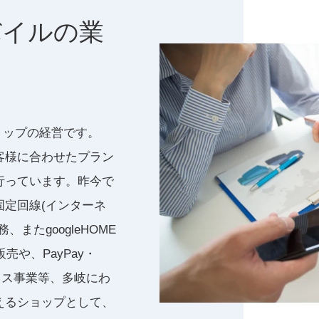
バイルの業
leショップの経営です。
客様に合わせたプラン
行っています。昨今で
固定回線(インターネ
またgoogleHOME
売や、PayPay・
レス事業等、多岐にわ
えるショップとして、