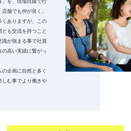
有」を、現場目線で行
。店舗でも仲が良く、
多くありますが、この
間とも交流を持つこと
意識が強まる事で社員
在の高い実績に繋がっ
ムの企画に自然と多く
楽しむ事でより働きや
。