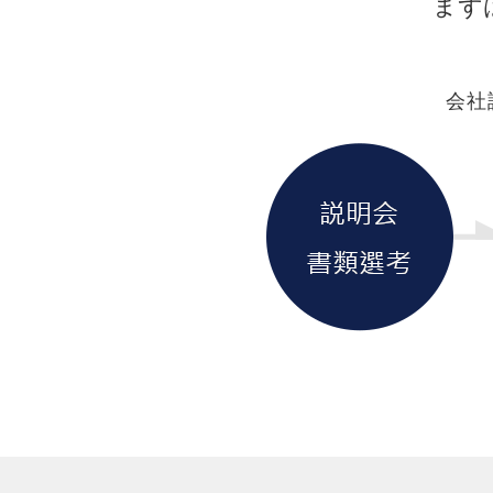
まず
会社