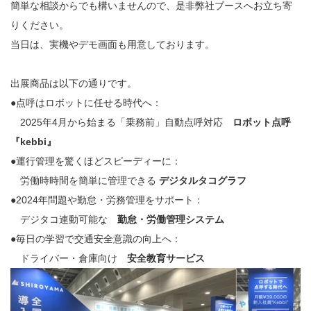
簡単な相談からでも構いませんので、是非弊社ブースへお立ち寄
りください。
当日は、実機やデモ画面も用意しております。
出展商品は以下の通りです。
●点呼はロボットに任せる時代へ：
2025年4月から始まる「乗務前」自動点呼対応
ロボット点呼
『kebbi』
●運行管理を驚くほどスピーディーに：
労働時時間を簡単に管理できる
デジタルタコグラフ
●2024年問題や勤怠・労務管理をサポート：
デジタコ連動可能な
勤怠・労働管理システム
●毎日の学習で交通安全意識の向上へ：
ドライバー・倉庫向け
安全教育サービス