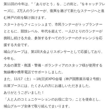
第11回の今年は、"「ありがとう」を、この街と。"をキャッチフレ
ーズに、2万人のランナーが、復興を遂げて新たなステージへと進
む神戸の街を駆け抜けます。
スタートからフィニッシュまで、市民ランナーがトップランナー
とともに、競技レベル、年代を超えて、一人ひとりのランナーが
挑戦し続ける大会、参加するすべてのランナーのチャレンジを応
援する大会です。
城山グループは、第1回大会よりスポンサーとして応援しており、
今年も、
大会の運営・救護・警備・ボランティアのスタッフ様が使用する
無線機や携帯電話でサポートしました。
また、11/17（土）～18(日)
EXPO会場（神戸国際展示場２号館）
出展ブースには、たくさんの方にお越しいただきました。
ありがとうございました！
「人と人のコミュニケーションのお役に立つ」ことを使命とし、
城山グループ全体で取り組んでまいります。