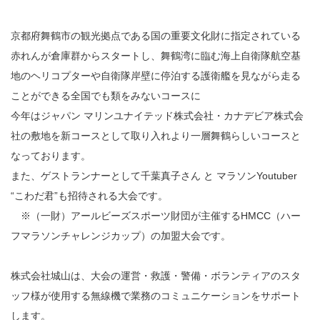
京都府舞鶴市の観光拠点である国の重要文化財に指定されている
赤れんが倉庫群からスタートし、舞鶴湾に臨む海上自衛隊航空基
地のヘリコプターや自衛隊岸壁に停泊する護衛艦を見ながら走る
ことができる全国でも類をみないコースに
今年はジャパン マリンユナイテッド株式会社・カナデビア株式会
社の敷地を新コースとして取り入れより一層舞鶴らしいコースと
なっております。
また、ゲストランナーとして千葉真子さん と マラソンYoutuber
“こわだ君”も招待される大会です。
※（一財）アールビーズスポーツ財団が主催するHMCC（ハー
フマラソンチャレンジカップ）の加盟大会です。
株式会社城山は、大会の運営・救護・警備・ボランティアのスタ
ッフ様が使用する無線機で業務のコミュニケーションをサポート
します。